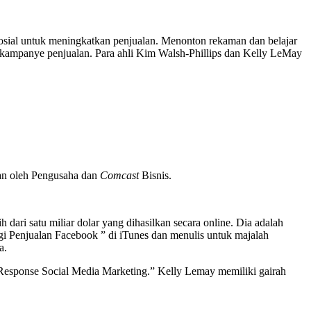
osial untuk meningkatkan penjualan. Menonton rekaman dan belajar
 kampanye penjualan. Para ahli Kim Walsh-Phillips dan Kelly LeMay
kan oleh Pengusaha dan
Comcast
Bisnis.
ari satu miliar dolar yang dihasilkan secara online. Dia adalah
gi Penjualan Facebook ” di iTunes dan menulis untuk majalah
a.
t Response Social Media Marketing.” Kelly Lemay memiliki gairah