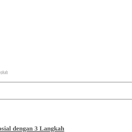
Release Note
Tips & Trik
Tutorial
ngkah
sial dengan 3 Langkah