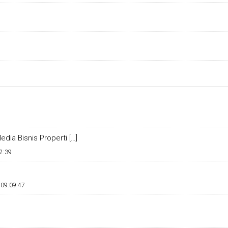
dia Bisnis Properti […]
2:39
 09:09:47