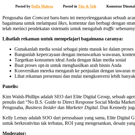
Posted by
Daffa Mahesa
Posted in
Tips & Trik
Komentar Dinona
Pengusaha dan
Comcast
baru-baru ini menyelenggarakan sebuah aca
bagaimana untuk melampaui
likes
, komentar dan berbagi dengan str
telah merinci pendekatan sistematis untuk mengubah
traffic
sebenarny
Lihatlah rekaman untuk mempelajari bagaimana caranya:
Gunakanlah media sosial sebagai pintu masuk ke dalam proses
Bangunlah kepercayaan dengan menawarkan wawasan, konten 
Targetkan konsumen ideal Anda dengan iklan media sosial
Buat proses opt-in untuk menghasilkan arah bisnis Anda
Konversikan mereka mengarah ke penjualan dengan tawaran m
Lihat rekaman presentasi dan mulai mengkonversi lebih bany
Panelis:
Kim Walsh-Phillips adalah SEO dari Elite Digital Group, sebuah agen
penulis dari “No B.S. Guide to Direct Response Social Media Market
Pengusaha,
Business
Insider
dan
Marketer
Digital
. Dan Kennedy jug
Kelly Lemay adalah SOO dari perusahaan yang sama, Elite Digital Gr
untuk berkreativitas tak terbatas, ROI yang mengesankan, desain yan
Moderator: