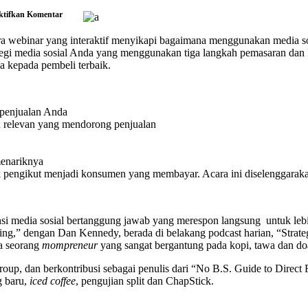
pada
ktifkan
Komentar
Tingkatkan
Penjualan
ra webinar yang interaktif menyikapi bagaimana menggunakan media s
Menggunakan
ategi media sosial Anda yang menggunakan tiga langkah pemasaran dan
Media
a kepada pembeli terbaik.
Sosial
dengan
3
Langkah
 penjualan Anda
relevan yang mendorong penjualan
enariknya
ak pengikut menjadi konsumen yang membayar. Acara ini diselenggara
si media sosial bertanggung jawab yang merespon langsung untuk lebih d
ing,” dengan Dan Kennedy, berada di belakang podcast harian, “Strate
a seorang
mompreneur
yang sangat bergantung pada kopi, tawa dan do
oup, dan berkontribusi sebagai penulis dari “No B.S. Guide to Direc
g baru,
iced coffee
, pengujian split dan ChapStick.