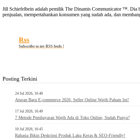
Jill Schiefelbein adalah pemilik The Dinamis Communicator ™. Dia 
penjualan, mempertahankan konsumen yang sudah ada, dan membang
Rss
Subscribe to my RSS feeds !
Posting Terkini
24 Jul 2026, 16:40
Aturan Baru E-commerce 2026: Seller Online Wajib Paham Ini!
17 Jul 2026, 16:49
7 Metode Pembayaran Wajib Ada di Toko Online, Sudah Punya?
10 Jul 2026, 16:45
Rahasia Bikin Deskripsi Produk Laku Keras & SEO-Friendly!