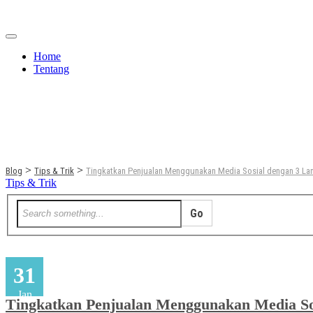
Home
Tentang
Berita
Bisnis
JOM
Promo
Refreshing
>
>
Blog
Tips & Trik
Tingkatkan Penjualan Menggunakan Media Sosial dengan 3 La
Tips & Trik
31
Jan
Tingkatkan Penjualan Menggunakan Media So