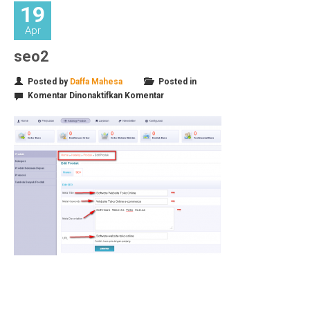
19
Apr
seo2
Posted by
Daffa Mahesa
Posted in
pada
Komentar Dinonaktifkan
Komentar
seo2