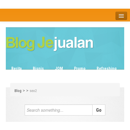
Home
Tentang
Berita
Bisnis
JOM
Promo
Refreshing
Release Note
Tips & Trik
Tutorial
>
>
Blog
seo2