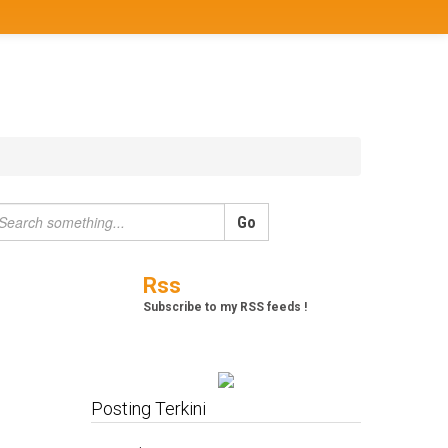
Berita
Bisnis
JOM
Promo
Refreshing
Release Note
Tips & Trik
Tutorial
Rss
Subscribe to my RSS feeds !
Posting Terkini