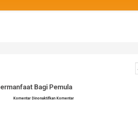
 Bermanfaat Bagi Pemula
pada
Komentar Dinonaktifkan
Komentar
7
Tips
Internet
Marketing
Bermanfaat
Bagi