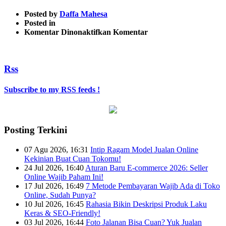
Posted by
Daffa Mahesa
Posted in
pada
Komentar Dinonaktifkan
Komentar
IMG_20160428_161514
Rss
Subscribe to my RSS feeds !
Posting Terkini
07 Agu 2026, 16:31
Intip Ragam Model Jualan Online
Kekinian Buat Cuan Tokomu!
24 Jul 2026, 16:40
Aturan Baru E-commerce 2026: Seller
Online Wajib Paham Ini!
17 Jul 2026, 16:49
7 Metode Pembayaran Wajib Ada di Toko
Online, Sudah Punya?
10 Jul 2026, 16:45
Rahasia Bikin Deskripsi Produk Laku
Keras & SEO-Friendly!
03 Jul 2026, 16:44
Foto Jalanan Bisa Cuan? Yuk Jualan