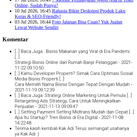
Online, Sudah Punya?
10 Jul 2026, 16:45
Rahasia Bikin Deskripsi Produk Laku
Keras & SEO-Friendly!
03 Jul 2026, 16:44
Foto Jalanan Bisa Cuan? Yuk Jualan
Lewat Website Sendiri
Komentar
[…] Baca Juga : Bisnis Makanan yang Viral di Era Pandemi
[…]
Strategi Bisnis Online dari Rumah Banjir Pelanggan -
2021-
11-22 09:10:50
[…] Kamu Developer Properti? Simak Cara Optimasi Sosial
Media Bisnis Properti […]
Cara Memilih Nama Bisnis Dengan Tepat Dengan Mudah -
2021-11-19 09:12:39
[…] Baca Juga: Strategi Online Marketing Untuk Pemula […]
Retargeting Ads Strategy, Cara Untuk Meningkatkan
Penjualan -
2021-11-13 09:09:47
[…] Setting Payment Setting Midtrans Mudah dan Cepat […]
Apa Itu Startup? Tren Bisnis di Era Digital -
2021-11-08
14:22:48
Terima kasih kembali Kak Adi Terus semangat usahanya
ya Kak Adi :)