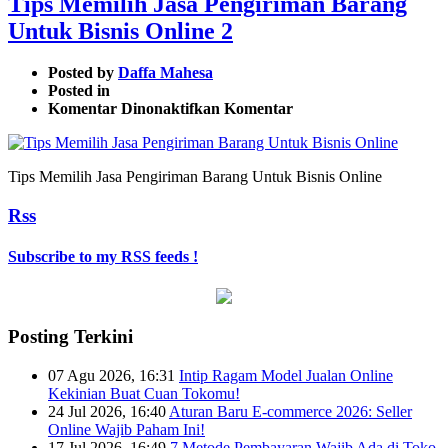
Tips Memilih Jasa Pengiriman Barang
Untuk Bisnis Online 2
Posted by
Daffa Mahesa
Posted in
pada
Komentar Dinonaktifkan
Komentar
Tips
Memilih
Jasa
Tips Memilih Jasa Pengiriman Barang Untuk Bisnis Online
Pengiriman
Barang
Rss
Untuk
Bisnis
Online
Subscribe to my RSS feeds !
2
Posting Terkini
07 Agu 2026, 16:31
Intip Ragam Model Jualan Online
Kekinian Buat Cuan Tokomu!
24 Jul 2026, 16:40
Aturan Baru E-commerce 2026: Seller
Online Wajib Paham Ini!
17 Jul 2026, 16:49
7 Metode Pembayaran Wajib Ada di Toko