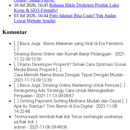
10 Jul 2026, 16:45
Rahasia Bikin Deskripsi Produk Laku
Keras & SEO-Friendly!
03 Jul 2026, 16:44
Foto Jalanan Bisa Cuan? Yuk Jualan
Lewat Website Sendiri
Komentar
[…] Baca Juga : Bisnis Makanan yang Viral di Era Pandemi
[…]
Strategi Bisnis Online dari Rumah Banjir Pelanggan -
2021-
11-22 09:10:50
[…] Kamu Developer Properti? Simak Cara Optimasi Sosial
Media Bisnis Properti […]
Cara Memilih Nama Bisnis Dengan Tepat Dengan Mudah -
2021-11-19 09:12:39
[…] Baca Juga: Strategi Online Marketing Untuk Pemula […]
Retargeting Ads Strategy, Cara Untuk Meningkatkan
Penjualan -
2021-11-13 09:09:47
[…] Setting Payment Setting Midtrans Mudah dan Cepat […]
Apa Itu Startup? Tren Bisnis di Era Digital -
2021-11-08
14:22:48
Terima kasih kembali Kak Adi Terus semangat usahanya
ya Kak Adi :)
admin -
2021-11-06 09:48:06