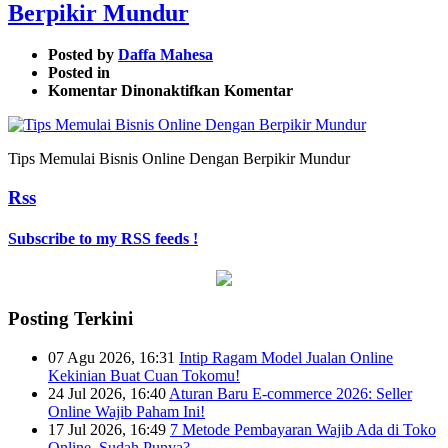
Berpikir Mundur
Posted by
Daffa Mahesa
Posted in
pada
Komentar Dinonaktifkan
Komentar
Tips
Memulai
Bisnis
Tips Memulai Bisnis Online Dengan Berpikir Mundur
Online
Dengan
Rss
Berpikir
Mundur
Subscribe to my RSS feeds !
Posting Terkini
07 Agu 2026, 16:31
Intip Ragam Model Jualan Online
Kekinian Buat Cuan Tokomu!
24 Jul 2026, 16:40
Aturan Baru E-commerce 2026: Seller
Online Wajib Paham Ini!
17 Jul 2026, 16:49
7 Metode Pembayaran Wajib Ada di Toko
Online, Sudah Punya?