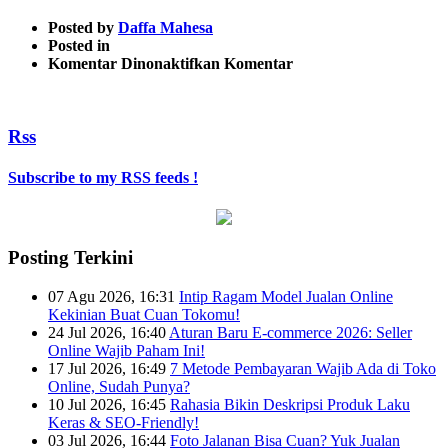
Posted by
Daffa Mahesa
Posted in
pada
Komentar Dinonaktifkan
Komentar
tips
sukses
usaha
Rss
kaos
5
Subscribe to my RSS feeds !
Posting Terkini
07 Agu 2026, 16:31
Intip Ragam Model Jualan Online
Kekinian Buat Cuan Tokomu!
24 Jul 2026, 16:40
Aturan Baru E-commerce 2026: Seller
Online Wajib Paham Ini!
17 Jul 2026, 16:49
7 Metode Pembayaran Wajib Ada di Toko
Online, Sudah Punya?
10 Jul 2026, 16:45
Rahasia Bikin Deskripsi Produk Laku
Keras & SEO-Friendly!
03 Jul 2026, 16:44
Foto Jalanan Bisa Cuan? Yuk Jualan