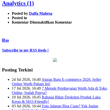
Analytics (1)
Posted by
Daffa Mahesa
Posted in
pada
Komentar Dinonaktifkan
Komentar
Cara
Memasang
Kode
Rss
Tracking
Google
Analytics
Subscribe to my RSS feeds !
(1)
Posting Terkini
24 Jul 2026, 16:40
Aturan Baru E-commerce 2026: Seller
Online Wajib Paham Ini!
17 Jul 2026, 16:49
7 Metode Pembayaran Wajib Ada di Toko
Online, Sudah Punya?
10 Jul 2026, 16:45
Rahasia Bikin Deskripsi Produk Laku
Keras & SEO-Friendly!
03 Jul 2026, 16:44
Foto Jalanan Bisa Cuan? Yuk Jualan