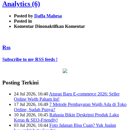
Analytics (6)
Posted by
Daffa Mahesa
Posted in
pada
Komentar Dinonaktifkan
Komentar
Cara
Memasang
Kode
Rss
Tracking
Google
Analytics
Subscribe to my RSS feeds !
(6)
Posting Terkini
24 Jul 2026, 16:40
Aturan Baru E-commerce 2026: Seller
Online Wajib Paham Ini!
17 Jul 2026, 16:49
7 Metode Pembayaran Wajib Ada di Toko
Online, Sudah Punya?
10 Jul 2026, 16:45
Rahasia Bikin Deskripsi Produk Laku
Keras & SEO-Friendly!
03 Jul 2026, 16:44
Foto Jalanan Bisa Cuan? Yuk Jualan