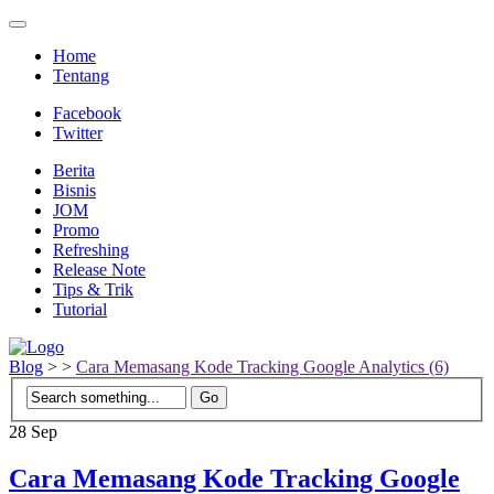
Home
Tentang
Facebook
Twitter
Berita
Bisnis
JOM
Promo
Refreshing
Release Note
Tips & Trik
Tutorial
Blog
>
>
Cara Memasang Kode Tracking Google Analytics (6)
28
Sep
Cara Memasang Kode Tracking Google