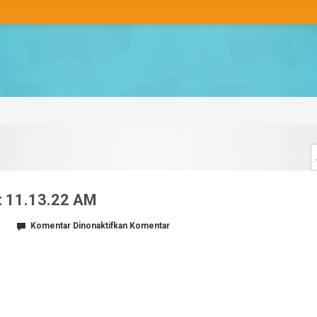
t 11.13.22 AM
pada
Komentar Dinonaktifkan
Komentar
Screen
Shot
2012-
09-
19
at