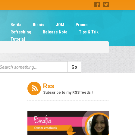
Berita
Bisnis
JOM
Promo
Refreshing
Release Note
Tips & Trik
Tutorial
Rss
Subscribe to my RSS feeds !