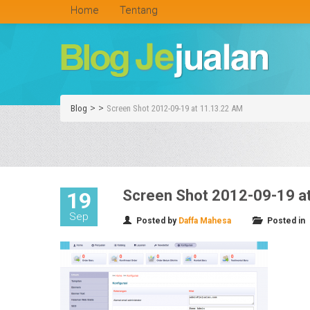
Home
Tentang
>
>
Blog
Screen Shot 2012-09-19 at 11.13.22 AM
Screen Shot 2012-09-19 a
19
Sep
Posted by
Daffa Mahesa
Posted in