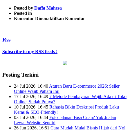
Posted by
Daffa Mahesa
Posted in
pada
Komentar Dinonaktifkan
Komentar
1
Rss
Subscribe to my RSS feeds !
Posting Terkini
24 Jul 2026, 16:40
Aturan Baru E-commerce 2026: Seller
Online Wajib Paham Ini!
17 Jul 2026, 16:49
7 Metode Pembayaran Wajib Ada di Toko
Online, Sudah Punya?
10 Jul 2026, 16:45
Rahasia Bikin Deskripsi Produk Laku
Keras & SEO-Friendly!
03 Jul 2026, 16:44
Foto Jalanan Bisa Cuan? Yuk Jualan
Lewat Website Sendiri
26 Jun 2026, 16:51
Cara Mudah Mulai Bisnis Hijab dari Nol,