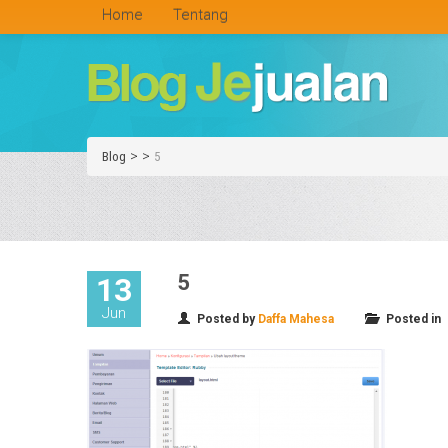
Home
Tentang
>
>
Blog
5
5
13
Jun
Posted by
Daffa Mahesa
Posted in