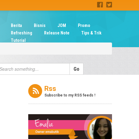
Berita
Bisnis
JOM
Promo
Refreshing
Release Note
Tips & Trik
Tutorial
Rss
Subscribe to my RSS feeds !