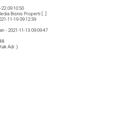
-22 09:10:50
dia Bisnis Properti […]
021-11-19 09:12:39
an -
2021-11-13 09:09:47
48
ak Adi :)