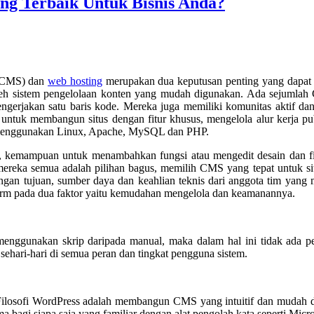
ng Terbaik Untuk Bisnis Anda?
 CMS) dan
web hosting
merupakan dua keputusan penting yang dapa
oleh sistem pengelolaan konten yang mudah digunakan. Ada sejumlah 
rjakan satu baris kode. Mereka juga memiliki komunitas aktif dan r
n untuk membangun situs dengan fitur khusus, mengelola alur kerja p
r menggunakan Linux, Apache, MySQL dan PHP.
kemampuan untuk menambahkan fungsi atau mengedit desain dan fitu
a semua adalah pilihan bagus, memilih CMS yang tepat untuk situs 
 dengan tujuan, sumber daya dan keahlian teknis dari anggota tim yan
form pada dua faktor yaitu kemudahan mengelola dan keamanannya.
ggunakan skrip daripada manual, maka dalam hal ini tidak ada perb
hari-hari di semua peran dan tingkat pengguna sistem.
Filosofi WordPress adalah membangun CMS yang intuitif dan mudah 
bagi siapa saja yang familiar dengan alat pengolah kata seperti Micr