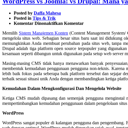
WordPress vs Joomla! vs Drupal: Mana ya
Posted by
Daffa Mahesa
Posted in
Tips & Trik
pada
Komentar Dinonaktifkan
Komentar
WordPress
Memilih
Sistem Manajemen Konten
(Content Management System/
vs
mengelola situs web. Sebagian besar situs baru saat ini didukung 
Joomla!
memungkinkan Anda membuat perubahan pada situs web, tanpa menge
vs
Drupal adalah tiga platform open source terpopuler yang digunaka
Drupal:
kesamaan seperti dibangun untuk digunakan pada setup web serve
Mana
yang
Masing-masing CMS tidak hanya menawarkan banyak penyesuaian, 
Terbaik
membentuk kemudahan penggunaan pengguna non-teknis. Karena merek
Untuk
lebih baik fokus pada seberapa baik platform tersebut dan sejajar
Bisnis
terbaik sesuai situasi unik Anda dengan membandingkan ketiga plat
Anda?
Kemudahan Dalam Mengkonfigurasi Dan Mengelola Website
Ketiga CMS mudah dipasang dan semenjak pengguna menginstal men
mempertimbangkan kemudahan penggunaan dalam pengelolaan situs se
WordPress
WordPress sangat populer di kalangan pengguna dan pengembang. 
web dengan optimal. WordPress mudah digunakan sejak awal, terutama 