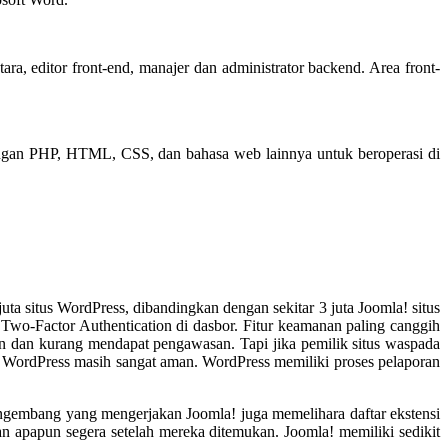
a, editor front-end, manajer dan administrator backend. Area front-
ngan PHP, HTML, CSS, dan bahasa web lainnya untuk beroperasi di
a situs WordPress, dibandingkan dengan sekitar 3 juta Joomla! situs
 Two-Factor Authentication di dasbor. Fitur keamanan paling canggih
n dan kurang mendapat pengawasan. Tapi jika pemilik situs waspada
e WordPress masih sangat aman. WordPress memiliki proses pelaporan
ngembang yang mengerjakan Joomla! juga memelihara daftar ekstensi
n apapun segera setelah mereka ditemukan. Joomla! memiliki sedikit