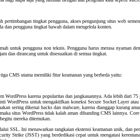
ah pertimbangan tingkat pengguna, akses pengunjung situs web sementar
a dan pengguna tingkat bawah dalam mengelola konten.
ramah untuk pengguna non teknis. Pengguna harus merasa nyaman de
ajam dan dirancang untuk disesuaikan di semua tingkat.
 tiga CMS utama memiliki fitur keamanan yang berbeda yaitu:
WordPress karena popularitas dan jangkauannya. Ada lebih dari 75 jut
le inti WordPress untuk mengaktifkan koneksi Secure Socket Layer atau
unakan sering dikenai hacks dan malware, karena dianggap kurang ama
r maka situs WordPress tidak kalah aman dibanding CMS lainnya. Cor
 begitu mereka ditemukan.
lalui SSL. Ini menawarkan rangkaian ekstensi keamanan unik, dan pe
urity Strike (JSST) yang berdedikasi cepat untuk mengatasi kerentana