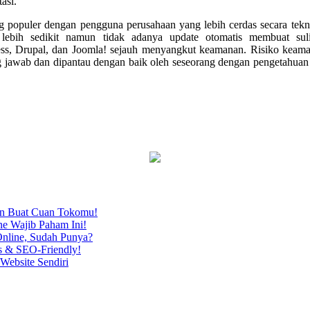
asi.
 populer dengan pengguna perusahaan yang lebih cerdas secara tekn
n lebih sedikit namun tidak adanya update otomatis membuat sul
ss, Drupal, dan Joomla! sejauh menyangkut keamanan. Risiko keamana
ung jawab dan dipantau dengan baik oleh seseorang dengan pengetahua
an Buat Cuan Tokomu!
ne Wajib Paham Ini!
nline, Sudah Punya?
s & SEO-Friendly!
Website Sendiri