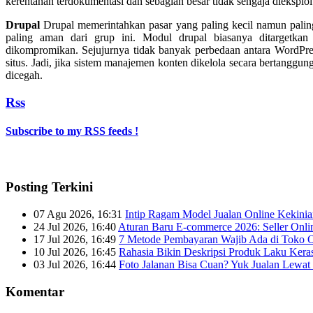
kerentanan terdokumentasi dan sebagian besar tidak sengaja dieksploit
Drupal
Drupal memerintahkan pasar yang paling kecil namun paling
paling aman dari grup ini. Modul drupal biasanya ditargetka
dikompromikan. Sejujurnya tidak banyak perbedaan antara WordPre
situs. Jadi, jika sistem manajemen konten dikelola secara bertangg
dicegah.
Rss
Subscribe to my RSS feeds !
Posting Terkini
07 Agu 2026, 16:31
Intip Ragam Model Jualan Online Kekini
24 Jul 2026, 16:40
Aturan Baru E-commerce 2026: Seller Onli
17 Jul 2026, 16:49
7 Metode Pembayaran Wajib Ada di Toko O
10 Jul 2026, 16:45
Rahasia Bikin Deskripsi Produk Laku Kera
03 Jul 2026, 16:44
Foto Jalanan Bisa Cuan? Yuk Jualan Lewat 
Komentar