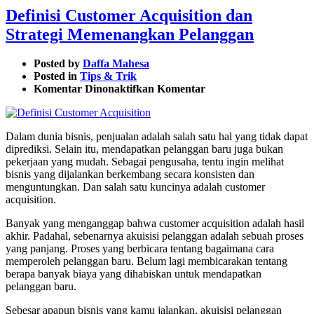
Definisi Customer Acquisition dan
Strategi Memenangkan Pelanggan
Posted by
Daffa Mahesa
Posted in
Tips & Trik
pada
Komentar Dinonaktifkan
Komentar
Definisi
Customer
Acquisition
Dalam dunia bisnis, penjualan adalah salah satu hal yang tidak dapat
dan
diprediksi. Selain itu, mendapatkan pelanggan baru juga bukan
Strategi
pekerjaan yang mudah. Sebagai pengusaha, tentu ingin melihat
Memenangkan
bisnis yang dijalankan berkembang secara konsisten dan
Pelanggan
menguntungkan. Dan salah satu kuncinya adalah customer
acquisition.
Banyak yang menganggap bahwa customer acquisition adalah hasil
akhir. Padahal, sebenarnya akuisisi pelanggan adalah sebuah proses
yang panjang. Proses yang berbicara tentang bagaimana cara
memperoleh pelanggan baru. Belum lagi membicarakan tentang
berapa banyak biaya yang dihabiskan untuk mendapatkan
pelanggan baru.
Sebesar apapun bisnis yang kamu jalankan, akuisisi pelanggan