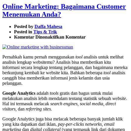
Online Marketing: Bagaimana Customer
Menemukan Anda?
Posted by
Daffa Mahesa
Posted in
Tips & Trik
pada
Komentar Dinonaktifkan
Komentar
Online
Marketing:
Bagaimana
Pernahkah kamu pernah menggunakan
tool
analisis untuk melihat
Customer
analisis lengkap websitemu? Analisis bisa memberikan kita
Menemukan
informasi secara lengkap tentang pelanggan, dan bagaimana mereka
Anda?
berkunjung kembali ke website kita. Bahkan beberapa
tool
analisis
canggih bisa memberikan informasi jenis kelamin dan usia
pelanggan.
Google Analytics
adalah
tools
gratis dan bagus untuk mulai
melakukan analisis lebih mendalam tentang statistik sebuah
website.
Hal ini termasuk melacak
search engines, social media, direct
visitors,
dan
referring sites.
Google Analytics juga bisa melacak beberapa banyak jumlah klik
yang kita dapatkan dari iklan,
pay-per-clicks
networks, email
marketing
dan
digital collateral
(yang termasuk link dari dokumen