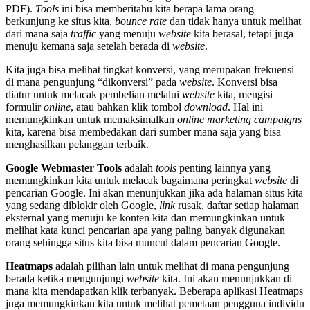
PDF).
Tools
ini bisa memberitahu kita berapa lama orang
berkunjung ke situs kita,
bounce rate
dan tidak hanya untuk melihat
dari mana saja
traffic
yang menuju
website
kita berasal, tetapi juga
menuju kemana saja setelah berada di
website
.
Kita juga bisa melihat tingkat konversi, yang merupakan frekuensi
di mana pengunjung “dikonversi” pada
website
. Konversi bisa
diatur untuk melacak pembelian melalui
website
kita, mengisi
formulir
online
, atau bahkan klik tombol
download
. Hal ini
memungkinkan untuk memaksimalkan
online
marketing
campaigns
kita, karena bisa membedakan dari sumber mana saja yang bisa
menghasilkan pelanggan terbaik.
Google Webmaster Tools
adalah
tools
penting lainnya yang
memungkinkan kita untuk melacak bagaimana peringkat
website
di
pencarian Google. Ini akan menunjukkan jika ada halaman situs kita
yang sedang diblokir oleh Google,
link
rusak, daftar setiap halaman
eksternal yang menuju ke konten kita dan memungkinkan untuk
melihat kata kunci pencarian apa yang paling banyak digunakan
orang sehingga situs kita bisa muncul dalam pencarian Google.
Heatmaps
adalah pilihan lain untuk melihat di mana pengunjung
berada ketika mengunjungi
website
kita. Ini akan menunjukkan di
mana kita mendapatkan klik terbanyak. Beberapa aplikasi Heatmaps
juga memungkinkan kita untuk melihat pemetaan pengguna individu