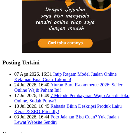
Posting Terkini
07 Agu 2026, 16:31
Intip Ragam Model Jualan Online
Kekinian Buat Cuan Tokomu!
24 Jul 2026, 16:40
Aturan Baru E-commerce 2026: Seller
Online Wajib Paham Ini!
17 Jul 2026, 16:49
7 Metode Pembayaran Wajib Ada di Toko
Online, Sudah Punya?
10 Jul 2026, 16:45
Rahasia Bikin Deskripsi Produk Laku
Keras & SEO-Friendly!
03 Jul 2026, 16:44
Foto Jalanan Bisa Cuan? Yuk Jualan
Lewat Website Sendiri