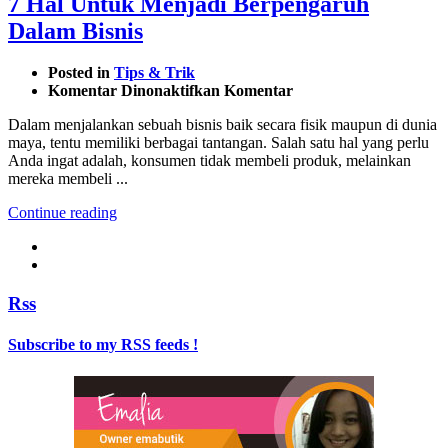
7 Hal Untuk Menjadi Berpengaruh
Dalam Bisnis
Posted in
Tips & Trik
pada
Komentar Dinonaktifkan
Komentar
7
Dalam menjalankan sebuah bisnis baik secara fisik maupun di dunia
Hal
maya, tentu memiliki berbagai tantangan. Salah satu hal yang perlu
Untuk
Anda ingat adalah, konsumen tidak membeli produk, melainkan
Menjadi
mereka membeli ...
Berpengaruh
Dalam
Continue reading
Bisnis
Rss
Subscribe to my RSS feeds !