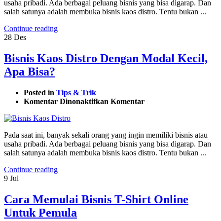
usaha pribadi. Ada berbagai peluang bisnis yang bisa digarap. Dan
Merk
salah satunya adalah membuka bisnis kaos distro. Tentu bukan ...
Sendiri
Continue reading
28
Des
Bisnis Kaos Distro Dengan Modal Kecil,
Apa Bisa?
Posted in
Tips & Trik
pada
Komentar Dinonaktifkan
Komentar
Bisnis
Kaos
Distro
Pada saat ini, banyak sekali orang yang ingin memiliki bisnis atau
Dengan
usaha pribadi. Ada berbagai peluang bisnis yang bisa digarap. Dan
Modal
salah satunya adalah membuka bisnis kaos distro. Tentu bukan ...
Kecil,
Apa
Continue reading
Bisa?
9
Jul
Cara Memulai Bisnis T-Shirt Online
Untuk Pemula