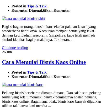
Posted in
Tips & Trik
pada
Komentar Dinonaktifkan
Komentar
Cara
Memulai
Bisnis
Bagi sebagian orang, kaos bukan sekedar pakaian kasual yang
T-
sesederhana bentuknya. Kaos telah menjadi benda yang lekat
Shirt
dengan kepribadian seseorang. Simpelnya, kaos telah menjadi
Online
simbol identitas bagi pemakainya. Tak heran, ...
Untuk
Pemula
Continue reading
26
Jun
Cara Memulai Bisnis Kaos Online
Posted in
Tips & Trik
pada
Komentar Dinonaktifkan
Komentar
Cara
Memulai
Bisnis
Peluang bisnis bertebaran dimana-dimana. Dan salah satu peluang
Kaos
bisnis yang selalu memiliki banyak peminatnya adalah peluang
Online
bisnis kaos online. Bagaimana tidak, bisnis kaos banyak dijadikan
pilihan tak hanya bagi mereka ...