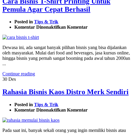
Cara Bisnis T-Shirt Printing Untuk
Pemula Agar Cepat Berhasil
Posted in
Tips & Trik
pada
Komentar Dinonaktifkan
Komentar
Cara
Bisnis
T-
Dewasa ini, ada sangat banyak pilihan bisnis yang bisa dijalankan
Shirt
oleh masyarakat. Mulai dari food and beverages, jasa kursus online,
Printing
hingga bisnis yang pernah sangat booming pada awal tahun 2000an
Untuk
...
Pemula
Agar
Continue reading
Cepat
30
Des
Berhasil
Rahasia Bisnis Kaos Distro Merk Sendiri
Posted in
Tips & Trik
pada
Komentar Dinonaktifkan
Komentar
Rahasia
Bisnis
Kaos
Pada saat ini, banyak sekali orang yang ingin memiliki bisnis atau
Distro