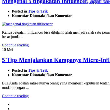
Mengenal 5 tingakatan Influencer, agar tak
Posted in
Tips & Trik
pada
Komentar Dinonaktifkan
Komentar
Mengenal
5
tingakatan
Kanca Jejualan, influencer bisa dibilang telah menjadi salah satu p
Influencer,
besar jumlah ...
agar
tak
Continue reading
salah
16
Mei
pilih
5 Tips Menjalankan Kampanye Micro-Infl
Posted in
Tips & Trik
pada
Komentar Dinonaktifkan
Komentar
5
Bila Anda adalah satu-satunya orang yang membuat keputusan tentan
Tips
mudah dengan ...
Menjalankan
Kampanye
Continue reading
Micro-
Influencer