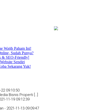
ne Wajib Paham Ini!
nline, Sudah Punya?
s & SEO-Friendly!
Website Sendiri
Coba Sekarang Yuk!
-22 09:10:50
dia Bisnis Properti […]
021-11-19 09:12:39
an -
2021-11-13 09:09:47