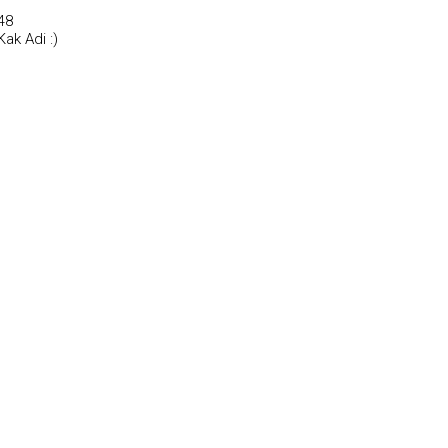
48
ak Adi :)