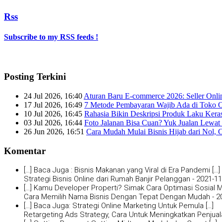
Rss
Subscribe to my RSS feeds !
Posting Terkini
24 Jul 2026, 16:40
Aturan Baru E-commerce 2026: Seller Onli
17 Jul 2026, 16:49
7 Metode Pembayaran Wajib Ada di Toko O
10 Jul 2026, 16:45
Rahasia Bikin Deskripsi Produk Laku Kera
03 Jul 2026, 16:44
Foto Jalanan Bisa Cuan? Yuk Jualan Lewat 
26 Jun 2026, 16:51
Cara Mudah Mulai Bisnis Hijab dari Nol, 
Komentar
[…] Baca Juga : Bisnis Makanan yang Viral di Era Pandemi […]
Strategi Bisnis Online dari Rumah Banjir Pelanggan -
2021-11
[…] Kamu Developer Properti? Simak Cara Optimasi Sosial Me
Cara Memilih Nama Bisnis Dengan Tepat Dengan Mudah -
2
[…] Baca Juga: Strategi Online Marketing Untuk Pemula […]
Retargeting Ads Strategy, Cara Untuk Meningkatkan Penjual