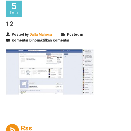
5
Des
12
Posted by
Daffa Mahesa
Posted in
pada
Komentar Dinonaktifkan
Komentar
12
Rss