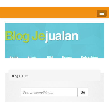
Home
Tentang
Berita
Bisnis
JOM
Promo
Refreshing
Release Note
Tips & Trik
Tutorial
>
>
Blog
12